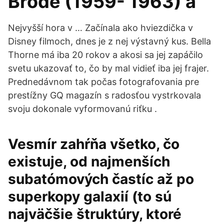
Brode (1959- 1963) a
Nejvyšší hora v … Začínala ako hviezdička v
Disney filmoch, dnes je z nej výstavný kus. Bella
Thorne má iba 20 rokov a akosi sa jej zapáčilo
svetu ukazovať to, čo by mal vidieť iba jej frajer.
Prednedávnom tak počas fotografovania pre
prestížny GQ magazín s radosťou vystrkovala
svoju dokonale vyformovanú riťku .
Vesmír zahŕňa všetko, čo
existuje, od najmenších
subatómových častíc až po
superkopy galaxií (to sú
najväčšie štruktúry, ktoré