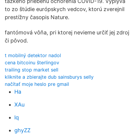
ťažkého priebehu ochorenia COVID-19. Vyplýva
to zo štúdie európskych vedcov, ktorú zverejnil
prestížny časopis Nature.
fantómová vôňa, pri ktorej nevieme určiť jej zdroj
či pôvod.
t mobilný detektor nadol
cena bitcoinu šterlingov
trailing stop market sell
kliknite a zbierajte dub sainsburys selly
načítať moje heslo pre gmail
Ha
XAu
lq
ghyZZ