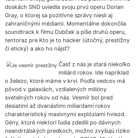
doskách SND uviedla svoju prvú operu Dorian
Gray, o ktorej sa pozitívne správy niesli aj
zahraničnými médiami. Momentálne dokončila
soundtrack k filmu Dubček a píše druhú operu,
tentoraz pre Kto je to hacker (útočný, prestížny
či etický) a ako ho nájsť?
Časť z nás je stará niekoľko
miliárd rokov. Ide napríklad
o železo, ktoré máme v krvi. Podľa vedcov má
pôvod v galaxiách, vzdialených milióny
svetelných rokov od nás. Vesmír bol pred
desiatimi až dvanástimi miliardami rokov
charakteristický masívnymi explóziami hviezd.
Gény, ktoré niektorí ľudia zdedili po dávnych
neandrtálských predkoch, možno zvyšujú riziko