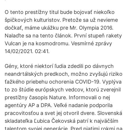
O tento prestížny titul bude bojovať niekoľko
špičkových kulturistov. Pretože sa už nevieme
dočkať, máme ukážku pre Mr. Olympia 2016.
Nalaďte sa na tento článok. První stupeň rakety
Vulcan je na kosmodromu. Vesmírné zprávy
14/02/2021. 02:41.
Gény, ktoré niektorí ľudia zdedili po dávnych
neandrtálských predkoch, možno zvyšujú riziko
ťažkého priebehu ochorenia COVID-19. Vyplýva
to zo štúdie európskych vedcov, ktorú zverejnil
prestížny časopis Nature. Informovali o nej
agentúry AP a DPA. Veľké nadanie podporila
pracovitosťou a svet jej otvoril dvere. Slovenská
skladateľka Ľubica Čekovská patrí k najväčším
talentom svojej generácie. Pred piatimi rokmi na