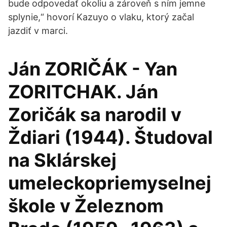
bude odpovedať okoliu a zároveň s ním jemne
splynie,“ hovorí Kazuyo o vlaku, ktorý začal
jazdiť v marci.
Ján ZORIČÁK - Yan
ZORITCHAK. Ján
Zoričák sa narodil v
Ždiari (1944). Študoval
na Sklárskej
umeleckopriemyselnej
škole v Železnom