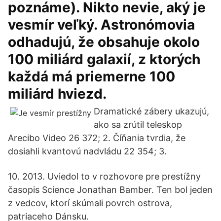
poznáme). Nikto nevie, aký je
vesmír veľký. Astronómovia
odhadujú, že obsahuje okolo
100 miliárd galaxií, z ktorých
každá má priemerne 100
miliárd hviezd.
Dramatické zábery ukazujú,
ako sa zrútil teleskop
Arecibo Video 26 372; 2. Číňania tvrdia, že
dosiahli kvantovú nadvládu 22 354; 3.
10. 2013. Uviedol to v rozhovore pre prestížny
časopis Science Jonathan Bamber. Ten bol jeden
z vedcov, ktorí skúmali povrch ostrova,
patriaceho Dánsku.