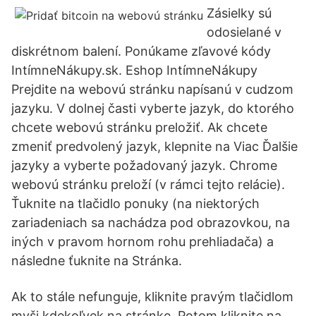
Zásielky sú
odosielané v
diskrétnom balení. Ponúkame zľavové kódy
IntímneNákupy.sk. Eshop IntímneNákupy
Prejdite na webovú stránku napísanú v cudzom
jazyku. V dolnej časti vyberte jazyk, do ktorého
chcete webovú stránku preložiť. Ak chcete
zmeniť predvolený jazyk, klepnite na Viac Ďalšie
jazyky a vyberte požadovaný jazyk. Chrome
webovú stránku preloží (v rámci tejto relácie).
Ťuknite na tlačidlo ponuky (na niektorých
zariadeniach sa nachádza pod obrazovkou, na
iných v pravom hornom rohu prehliadača) a
následne ťuknite na Stránka.
Ak to stále nefunguje, kliknite pravým tlačidlom
myši kdekoľvek na stránke. Potom kliknite na