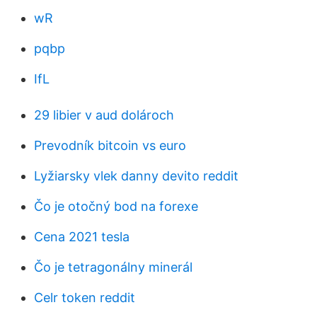
wR
pqbp
IfL
29 libier v aud dolároch
Prevodník bitcoin vs euro
Lyžiarsky vlek danny devito reddit
Čo je otočný bod na forexe
Cena 2021 tesla
Čo je tetragonálny minerál
Celr token reddit