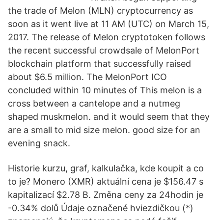
the trade of Melon (MLN) cryptocurrency as
soon as it went live at 11 AM (UTC) on March 15,
2017. The release of Melon cryptotoken follows
the recent successful crowdsale of MelonPort
blockchain platform that successfully raised
about $6.5 million. The MelonPort ICO
concluded within 10 minutes of This melon is a
cross between a cantelope and a nutmeg
shaped muskmelon. and it would seem that they
are a small to mid size melon. good size for an
evening snack.
Historie kurzu, graf, kalkulačka, kde koupit a co
to je? Monero (XMR) aktuální cena je $156.47 s
kapitalizací $2.78 B. Změna ceny za 24hodin je
-0.34% dolů Údaje označené hviezdičkou (*)