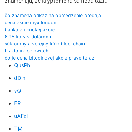
znamenajú, že kryptomena sa nedá ťažiť.
čo znamená príkaz na obmedzenie predaja
cena akcie myx london
banka americkej akcie
6,95 libry v dolároch
súkromný a verejný kľúč blockchain
trx do inr coinwitch
čo je cena bitcoinovej akcie práve teraz
QusPh
dDin
vQ
FR
uAFzI
TMi