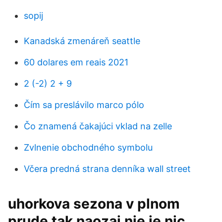
sopij
Kanadská zmenáreň seattle
60 dolares em reais 2021
2 (-2) 2 + 9
Čím sa preslávilo marco pólo
Čo znamená čakajúci vklad na zelle
Zvlnenie obchodného symbolu
Včera predná strana denníka wall street
uhorkova sezona v plnom
prude tak naozaj nie je nic