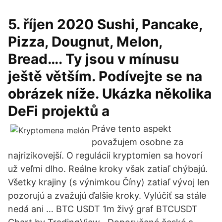
5. říjen 2020 Sushi, Pancake,
Pizza, Dougnut, Melon,
Bread…. Ty jsou v mínusu
ještě větším. Podívejte se na
obrázek níže. Ukázka několika
DeFi projektů a
Práve tento aspekt
považujem osobne za
najrizikovejší. O regulácii kryptomien sa hovorí
už veľmi dlho. Reálne kroky však zatiaľ chýbajú.
Všetky krajiny (s výnimkou Číny) zatiaľ vývoj len
pozorujú a zvažujú ďalšie kroky. Vylúčiť sa stále
nedá ani … BTC USDT 1m živý graf BTCUSDT