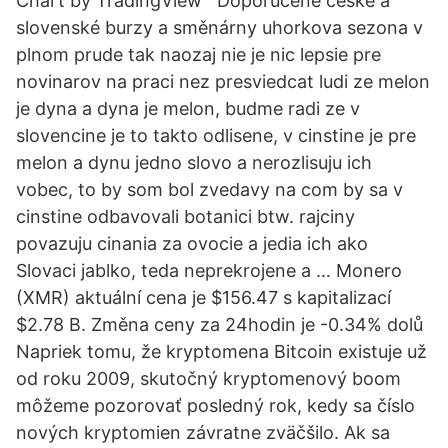
Chart by TradingView Doporučené české a
slovenské burzy a směnárny uhorkova sezona v
plnom prude tak naozaj nie je nic lepsie pre
novinarov na praci nez presviedcat ludi ze melon
je dyna a dyna je melon, budme radi ze v
slovencine je to takto odlisene, v cinstine je pre
melon a dynu jedno slovo a nerozlisuju ich
vobec, to by som bol zvedavy na com by sa v
cinstine odbavovali botanici btw. rajciny
povazuju cinania za ovocie a jedia ich ako
Slovaci jablko, teda neprekrojene a … Monero
(XMR) aktuální cena je $156.47 s kapitalizací
$2.78 B. Změna ceny za 24hodin je -0.34% dolů
Napriek tomu, že kryptomena Bitcoin existuje už
od roku 2009, skutočný kryptomenový boom
môžeme pozorovať posledný rok, kedy sa číslo
nových kryptomien závratne zväčšilo. Ak sa