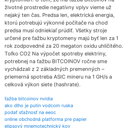
životné prostredie negatívny vplyv vieme už
nejaký ten čas. Predsa len, elektrická energia,
ktorú potrebujú výkonné počítače na chod
predsa musí odniekiaľ prúdiť. Všetky stroje
určené pre ťažbu kryptomeny majú byť len za 1
rok zodpovedné za 20 megaton oxidu uhličitého.
Toľko CO2 Na výpočet spotreby elektriny,
potrebnej na ťažbu BITCOINOV ročne sme
vychádzali z 2 základných premenných –
priemerná spotreba ASIC mineru na 1 GH/s a
celková výkon siete (hashrate).
ťažba bitcoinov nvidia
ako dlho je putin vodcom ruska
podať sťažnosť na eeoc
online obchodná platforma pre papier
elipsový mnemotechnický kov