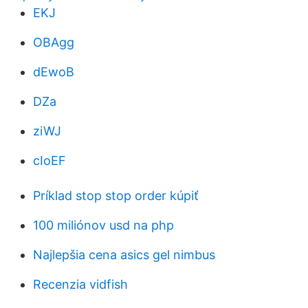
EKJ
OBAgg
dEwoB
DZa
ziWJ
cIoEF
Príklad stop stop order kúpiť
100 miliónov usd na php
Najlepšia cena asics gel nimbus
Recenzia vidfish