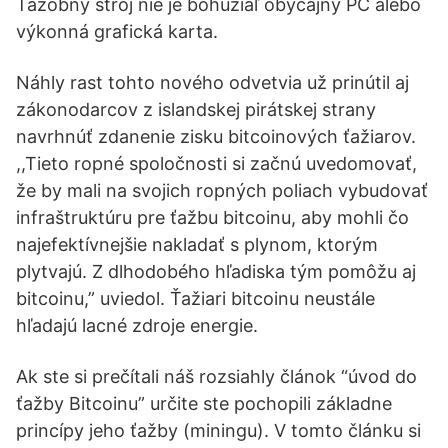
Ťažobný stroj nie je bohužiaľ obyčajný PC alebo
výkonná grafická karta.
Náhly rast tohto nového odvetvia už prinútil aj
zákonodarcov z islandskej pirátskej strany
navrhnúť zdanenie zisku bitcoinových ťažiarov.
,,Tieto ropné spoločnosti si začnú uvedomovať,
že by mali na svojich ropných poliach vybudovať
infraštruktúru pre ťažbu bitcoinu, aby mohli čo
najefektívnejšie nakladať s plynom, ktorým
plytvajú. Z dlhodobého hľadiska tým pomôžu aj
bitcoinu,” uviedol. Ťažiari bitcoinu neustále
hľadajú lacné zdroje energie.
Ak ste si prečítali náš rozsiahly článok “úvod do
ťažby Bitcoinu” určite ste pochopili základne
princípy jeho ťažby (miningu). V tomto článku si