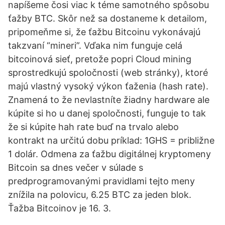
napíšeme čosi viac k téme samotného spôsobu
ťažby BTC. Skôr než sa dostaneme k detailom,
pripomeňme si, že ťažbu Bitcoinu vykonávajú
takzvaní “mineri”. Vďaka nim funguje celá
bitcoinová sieť, pretože popri Cloud mining
sprostredkujú spoločnosti (web stránky), ktoré
majú vlastný vysoký výkon ťaženia (hash rate).
Znamená to že nevlastníte žiadny hardware ale
kúpite si ho u danej spoločnosti, funguje to tak
že si kúpite hah rate buď na trvalo alebo
kontrakt na určitú dobu príklad: 1GHS = približne
1 dolár. Odmena za ťažbu digitálnej kryptomeny
Bitcoin sa dnes večer v súlade s
predprogramovanými pravidlami tejto meny
znížila na polovicu, 6.25 BTC za jeden blok.
Ťažba Bitcoinov je 16. 3.