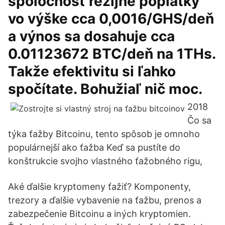
spoločnosť režijné poplatky
vo výške cca 0,0016/GHS/deň
a výnos sa dosahuje cca
0.01123672 BTC/deň na 1THs.
Takže efektivitu si ľahko
spočítate. Bohužiaľ nič moc.
2018
Čo sa
týka ťažby Bitcoinu, tento spôsob je omnoho
populárnejší ako ťažba Keď sa pustíte do
konštrukcie svojho vlastného ťažobného rigu,
Aké ďalšie kryptomeny ťažiť? Komponenty,
trezory a ďalšie vybavenie na ťažbu, prenos a
zabezpečenie Bitcoinu a iných kryptomien.