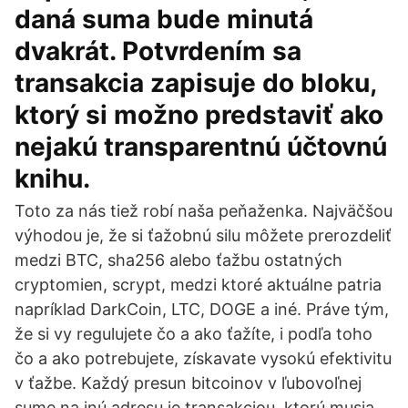
daná suma bude minutá
dvakrát. Potvrdením sa
transakcia zapisuje do bloku,
ktorý si možno predstaviť ako
nejakú transparentnú účtovnú
knihu.
Toto za nás tiež robí naša peňaženka. Najväčšou
výhodou je, že si ťažobnú silu môžete prerozdeliť
medzi BTC, sha256 alebo ťažbu ostatných
cryptomien, scrypt, medzi ktoré aktuálne patria
napríklad DarkCoin, LTC, DOGE a iné. Práve tým,
že si vy regulujete čo a ako ťažíte, i podľa toho
čo a ako potrebujete, získavate vysokú efektivitu
v ťažbe. Každý presun bitcoinov v ľubovoľnej
sume na inú adresu je transakciou, ktorú musia