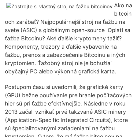
Ako na
bitcoin
och zarábať? Najpopulárnejší stroj na ťažbu na
svete (ASIC) s globálnym open-source Oplatí sa
ťažba Bitcoinu? Aké ďalšie kryptomeny ťažiť?
Komponenty, trezory a ďalšie vybavenie na
ťažbu, prenos a zabezpečenie Bitcoinu a iných
kryptomien. Ťažobný stroj nie je bohužiaľ
obyčajný PC alebo výkonná grafická karta.
Postupom času si uvedomili, že grafické karty
(GPU) bežne používanie pre hranie počítačových
hier sú pri ťažbe efektívnejšie. Následne v roku
2013 začali vznikať prvé takzvané ASIC minery
(Application-Specific Integrated Circuits), ktore
sú špecializovanými zariadeniami na ťažbu
kryptomien. O tom, že má ťažba bitcoinov na