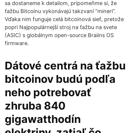
sa dostaneme k detailom, pripomeňme si, že
ťažbu Bitcoinu vykonávajú takzvaní “mineri”.
Vďaka nim funguje celá bitcoinová sieť, pretože
popri Najpopulárnejší stroj na ťažbu na svete
(ASIC) s globálnym open-source Braiins OS
firmware.
Dátové centrá na ťažbu
bitcoinov budú podľa
neho potrebovať
zhruba 840
gigawatthodín
elektriny, zatiaľ čo