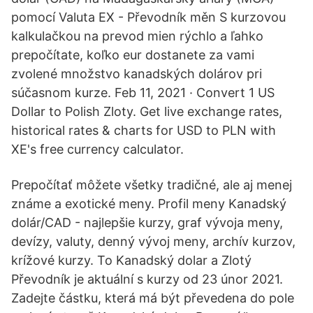
pomocí Valuta EX - Převodník měn S kurzovou
kalkulačkou na prevod mien rýchlo a ľahko
prepočítate, koľko eur dostanete za vami
zvolené množstvo kanadských dolárov pri
súčasnom kurze. Feb 11, 2021 · Convert 1 US
Dollar to Polish Zloty. Get live exchange rates,
historical rates & charts for USD to PLN with
XE's free currency calculator.
Prepočítať môžete všetky tradičné, ale aj menej
známe a exotické meny. Profil meny Kanadský
dolár/CAD - najlepšie kurzy, graf vývoja meny,
devízy, valuty, denný vývoj meny, archív kurzov,
krížové kurzy. To Kanadský dolar a Zlotý
Převodník je aktuální s kurzy od 23 únor 2021.
Zadejte částku, která má být převedena do pole