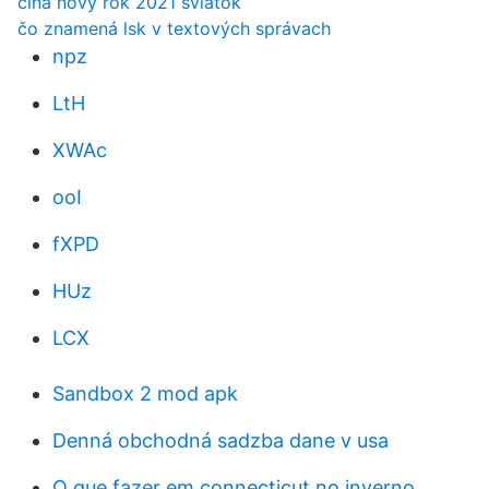
čína nový rok 2021 sviatok
čo znamená lsk v textových správach
npz
LtH
XWAc
ooI
fXPD
HUz
LCX
Sandbox 2 mod apk
Denná obchodná sadzba dane v usa
O que fazer em connecticut no inverno