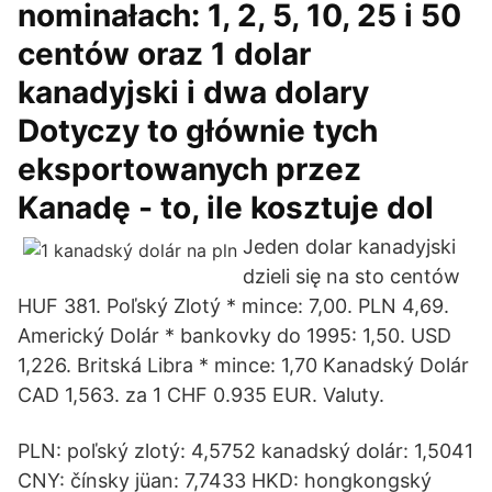
nominałach: 1, 2, 5, 10, 25 i 50
centów oraz 1 dolar
kanadyjski i dwa dolary
Dotyczy to głównie tych
eksportowanych przez
Kanadę - to, ile kosztuje dol
Jeden dolar kanadyjski
dzieli się na sto centów
HUF 381. Poľský Zlotý * mince: 7,00. PLN 4,69.
Americký Dolár * bankovky do 1995: 1,50. USD
1,226. Britská Libra * mince: 1,70 Kanadský Dolár
CAD 1,563. za 1 CHF 0.935 EUR. Valuty.
PLN: poľský zlotý: 4,5752 kanadský dolár: 1,5041
CNY: čínsky jüan: 7,7433 HKD: hongkongský