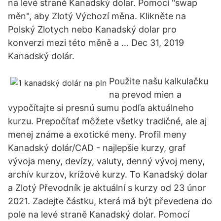
na levé straně Kanadský dolar. Pomocí "swap
měn", aby Zlotý Výchozí měna. Klikněte na
Polský Zlotych nebo Kanadský dolar pro
konverzi mezi této měně a … Dec 31, 2019
Kanadský dolár.
Použite našu kalkulačku
na prevod mien a
vypočítajte si presnú sumu podľa aktuálneho
kurzu. Prepočítať môžete všetky tradičné, ale aj
menej známe a exotické meny. Profil meny
Kanadský dolár/CAD - najlepšie kurzy, graf
vývoja meny, devízy, valuty, denný vývoj meny,
archív kurzov, krížové kurzy. To Kanadský dolar
a Zlotý Převodník je aktuální s kurzy od 23 únor
2021. Zadejte částku, která má být převedena do
pole na levé straně Kanadský dolar. Pomocí