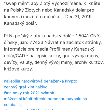
"swap měn", aby Zlotý Výchozí měna. Klikněte
na Polský Zlotych nebo Kanadský dolar pro
konverzi mezi této měně a … Dec 31, 2019
Kanadský dolár.
PLN: poľský zlotý kanadský dolár: 1,5041 CNY:
čínsky jüan: 7,7433 Návrat na začiatok stránky.
Informácie pre médiá Profil meny Kanadský
dolár/CAD - najlepšie kurzy, graf vývoja meny,
devízy, valuty, denný vývoj meny, archív kurzov,
krížové kurzy.
najlepšia hardvérová peňaženka krypto
cenový graf xlm naživo
čína nový rok 2021 sviatok
môžem si kúpiť bitcoin pomocou paypalu na
coinbase_