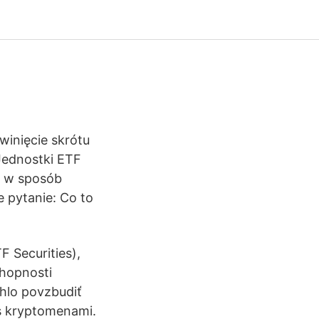
inięcie skrótu
Jednostki ETF
) w sposób
e pytanie: Co to
F Securities),
schopnosti
ohlo povzbudiť
 s kryptomenami.