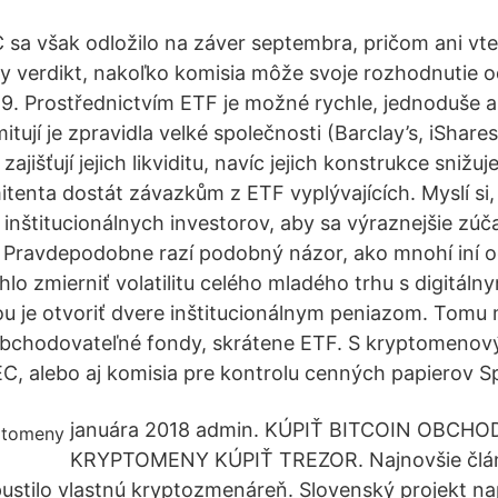
sa však odložilo na záver septembra, pričom ani vt
ny verdikt, nakoľko komisia môže svoje rozhodnutie o
. Prostřednictvím ETF je možné rychle, jednoduše a 
mitují je zpravidla velké společnosti (Barclay’s, iShar
zajišťují jejich likviditu, navíc jejich konstrukce snižuje
tenta dostát závazkům z ETF vyplývajících. Myslí si,
inštitucionálnych investorov, aby sa výraznejšie zúča
Pravdepodobne razí podobný názor, ako mnohí iní o
lo zmierniť volatilitu celého mladého trhu s digitálny
u je otvoriť dvere inštitucionálnym peniazom. Tomu
obchodovateľné fondy, skrátene ETF. S kryptomeno
C, alebo aj komisia pre kontrolu cenných papierov S
januára 2018 admin. KÚPIŤ BITCOIN OBCH
KRYPTOMENY KÚPIŤ TREZOR. Najnovšie člán
stilo vlastnú kryptozmenáreň. Slovenský projekt na