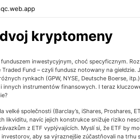
hqc.web.app
edvoj kryptomeny
ż funduszem inwestycyjnym, choć specyficznym. Rozw
Traded Fund – czyli fundusz notowany na giełdzie. 
różnych rynkach (GPW, NYSE, Deutsche Boerse, itp.
i i innych instrumentów finansowych. I teraz kluczow
ie?
dla velké společnosti (Barclay’s, iShares, Proshares, ET
jich likviditu, navíc jejich konstrukce snižuje riziko ne
závazkům z ETF vyplývajících. Myslí si, že ETF by m
h investorov, aby sa výraznejšie zúčastňovali na trhu