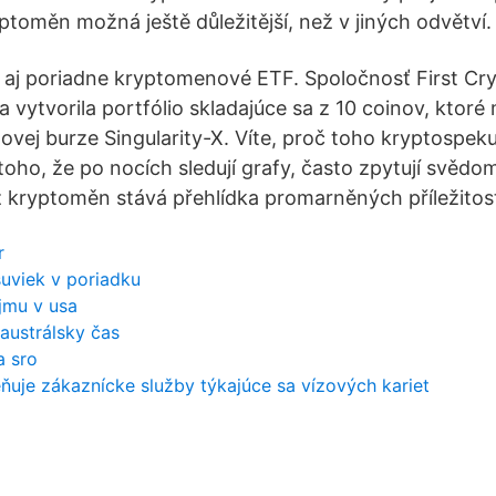
ptoměn možná ještě důležitější, než v jiných odvětví.
 aj poriadne kryptomenové ETF. Spoločnosť First Cr
 vytvorila portfólio skladajúce sa z 10 coinov, ktoré
vej burze Singularity-X. Víte, proč toho kryptospek
oho, že po nocích sledují grafy, často zpytují svědo
z kryptoměn stává přehlídka promarněných příležitost
r
suviek v poriadku
íjmu v usa
austrálsky čas
a sro
je zákaznícke služby týkajúce sa vízových kariet