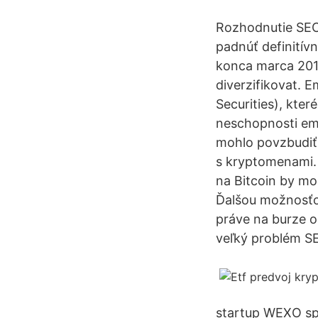
Rozhodnutie SEC 
padnúť definitív
konca marca 2019
diverzifikovat. E
Securities), které 
neschopnosti emi
mohlo povzbudiť 
s kryptomenami. 
na Bitcoin by moh
Ďalšou možnosťo
práve na burze 
veľký problém SE
startup WEXO spu