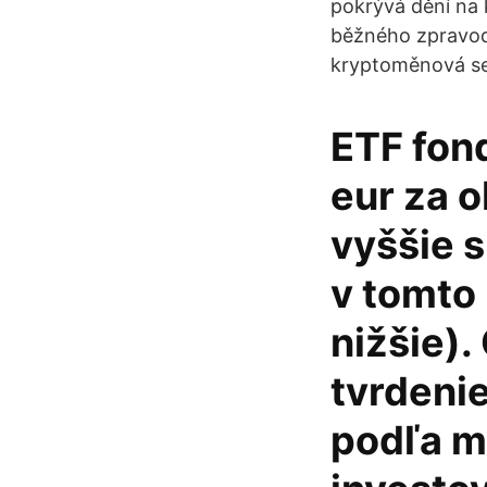
pokrývá dění na 
běžného zpravoda
kryptoměnová se
ETF fond
eur za o
vyššie s
v tomto
nižšie).
tvrdenie
podľa m