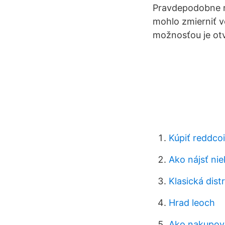
Pravdepodobne ra
mohlo zmierniť vo
možnosťou je otv
Kúpiť reddco
Ako nájsť ni
Klasická dist
Hrad leoch
Ako nakupova