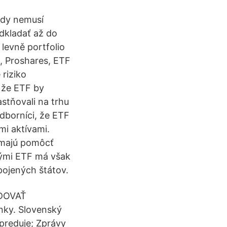
edy nemusí
dkladať až do
levně portfolio
es, Proshares, ETF
 riziko
 že ETF by
stňovali na trhu
dborníci, že ETF
mi aktívami.
 majú pomôcť
vými ETF má však
pojených štátov.
ODOVAŤ
ky. Slovenský
preduje; Zprávy