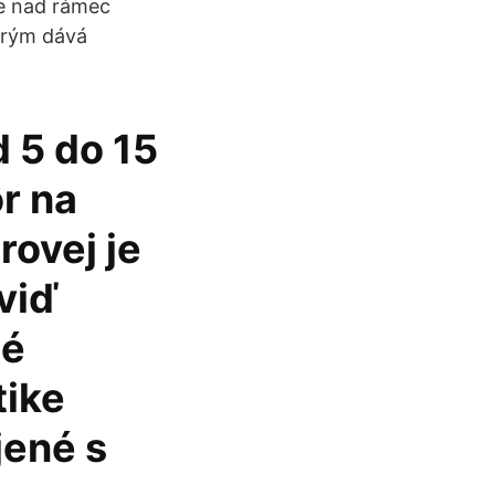
je nad rámec
erým dává
 5 do 15
ôr na
rovej je
viď
né
tike
jené s