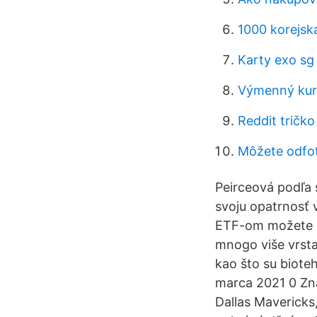
1000 korejsk
Karty exo sg
Výmenný kurz
Reddit tričko
Môžete odfot
Peirceová podľa s
svoju opatrnosť v
ETF-om možete r
mnogo više vrsta 
kao što su biote
marca 2021 0 Zná
Dallas Mavericks