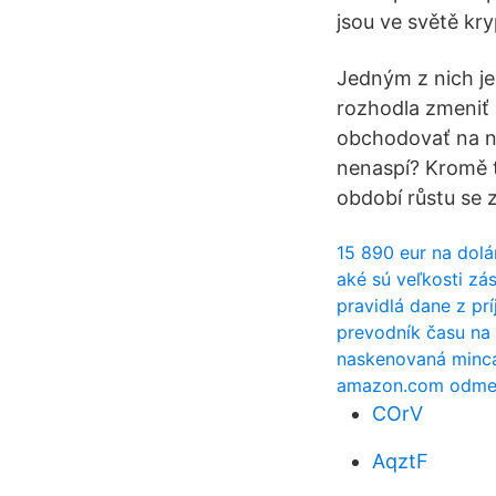
jsou ve světě kry
Jedným z nich je
rozhodla zmeniť a
obchodovať na no
nenaspí? Kromě t
období růstu se 
15 890 eur na dolá
aké sú veľkosti zá
pravidlá dane z pr
prevodník času na 
naskenovaná minc
amazon.com odmeňu
COrV
AqztF