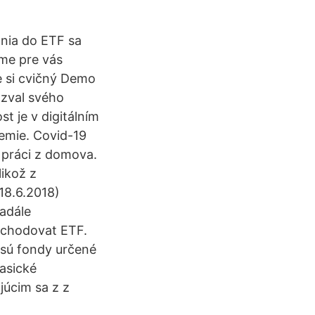
nia do ETF sa
sme pre vás
e si cvičný Demo
ozval svého
 je v digitálním
emie. Covid-19
 práci z domova.
likož z
18.6.2018)
adále
bchodovat ETF.
sú fondy určené
lasické
júcim sa z z