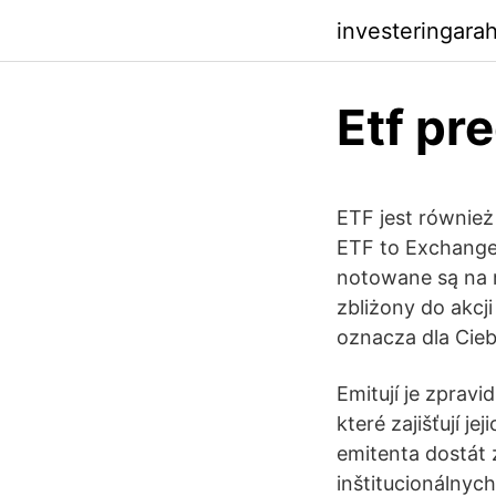
investeringara
Etf pr
ETF jest równie
ETF to Exchange 
notowane są na 
zbliżony do akcj
oznacza dla Cieb
Emitují je zpravi
které zajišťují je
emitenta dostát 
inštitucionálnyc