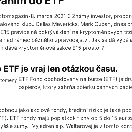
vaním do ETF
tomagazin-8. marca 2021 0 Známy investor, propon
balového klubu Dallas Mavericks, Mark Cuban, dnes pr
E15 pravidelně pokrývá dění na kryptoměnových trzí
je nad rámec běžného zpravodajství. Jak se dá vyděl
ým dává kryptoměnová sekce E15 prostor?
 ETF je vraj len otázkou času.
ETF Fond obchodovaný na burze (ETF) je dr
papierov, ktorý zahŕňa zbierku cenných papi
odobnou jako akciové fondy, kreditní riziko je také pod
PF). ETF fondy majú poplatkok fixný od 5 do 15 eur z
vyššie sumy.“ Vyjadrenie p. Walterovej je v tomto kon