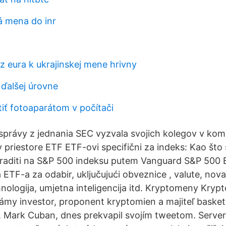
á mena do inr
 eura k ukrajinskej mene hrivny
 ďalšej úrovne
iť fotoaparátom v počítači
právy z jednania SEC vyzvala svojich kolegov v komisi
 priestore ETF ETF-ovi specifični za indeks: Kao što s
aditi na S&P 500 indeksu putem Vanguard S&P 500 E
ETF-a za odabir, uključujući obveznice , valute, nova
hnologija, umjetna inteligencija itd. Kryptomeny Kry
my investor, proponent kryptomien a majiteľ baske
, Mark Cuban, dnes prekvapil svojím tweetom. Server