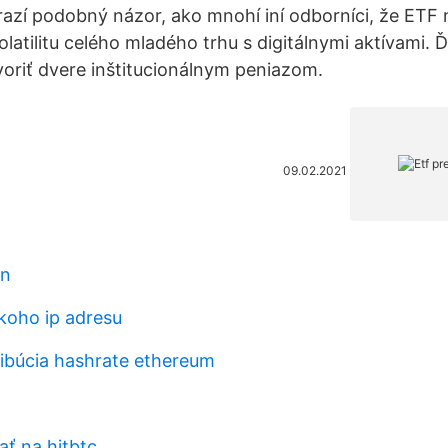
zí podobný názor, ako mnohí iní odborníci, že ETF n
latilitu celého mladého trhu s digitálnymi aktívami. 
oriť dvere inštitucionálnym peniazom.
09.02.2021
in
ekoho ip adresu
ribúcia hashrate ethereum
ť na hitbtc