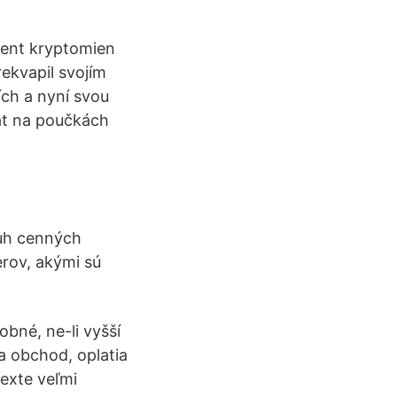
ent kryptomien
ekvapil svojím
ch a nyní svou
at na poučkách
uh cenných
erov, akými sú
obné, ne-li vyšší
a obchod, oplatia
texte veľmi